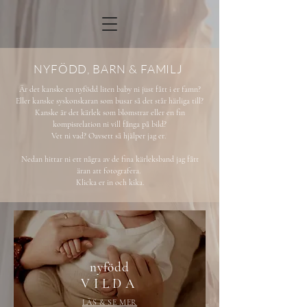
NYFÖDD, BARN & FAMILJ
Är det kanske en nyfödd liten baby ni just fått i er famn?
Eller kanske syskonskaran som busar så det står härliga till?
Kanske är det kärlek som blomstrar eller en fin
kompisrelation ni vill fånga på bild?
Vet ni vad? Oavsett så hjälper jag er.
Nedan hittar ni ett några av de fina kärleksband jag fått
äran att fotografera.
Klicka er in och kika.
nyfödd
V I L D A
LÄS & SE MER