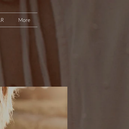
ÅR
More